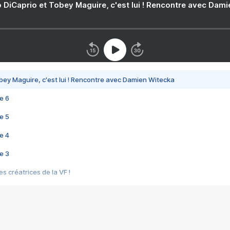
 DiCaprio et Tobey Maguire, c'est lui ! Rencontre avec Dam
bey Maguire, c'est lui ! Rencontre avec Damien Witecka
e 6
e 5
e 4
e 3
s créatrices de la VF !
e 2
e 1
e Mektoub My Love arrive enfin ! Rencontre avec Shaïn Boumedine et Sal